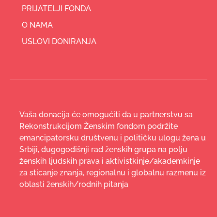
PRIJATELJI FONDA
O NAMA
USLOVI DONIRANJA
Vaša donacija će omogućiti da u partnerstvu sa
Rekonstrukcijom Ženskim fondom podržite
emancipatorsku društvenu i političku ulogu žena u
Srbiji, dugogodišnji rad ženskih grupa na polju
ženskih ljudskih prava i aktivistkinje/akademkinje
za sticanje znanja, regionalnu i globalnu razmenu iz
oblasti ženskih/rodnih pitanja