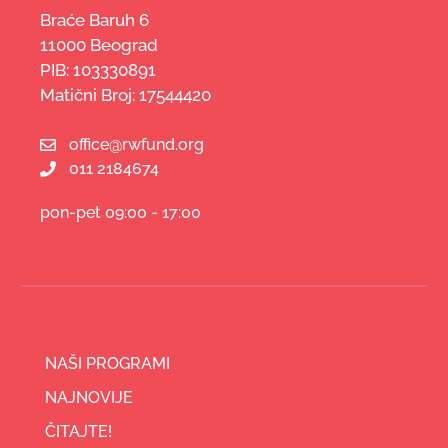
Braće Baruh 6
11000 Beograd
PIB: 103330891
Matični Broj: 17544420
office@rwfund.org
011 2184674
pon-pet 09:00 - 17:00
NAŠI PROGRAMI
NAJNOVIJE
ČITAJTE!